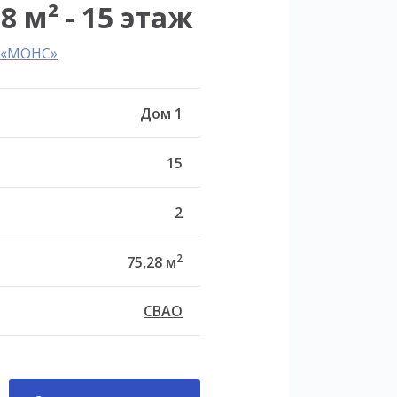
8 м² - 15 этаж
л «МОНС»
Дом 1
15
2
2
75,28 м
СВАО