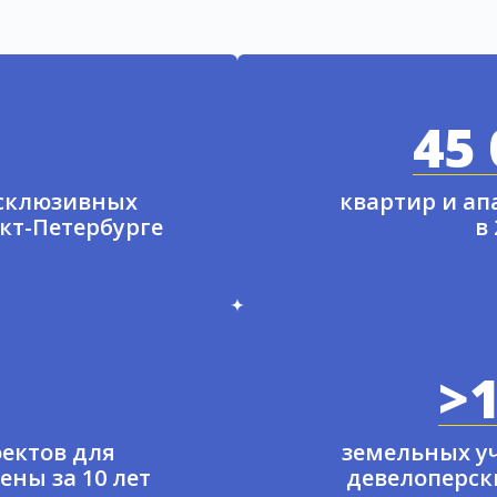
45 
ксклюзивных
квартир и а
нкт-Петербурге
в
>1
ектов для
земельных у
ены за 10 лет
девелоперски