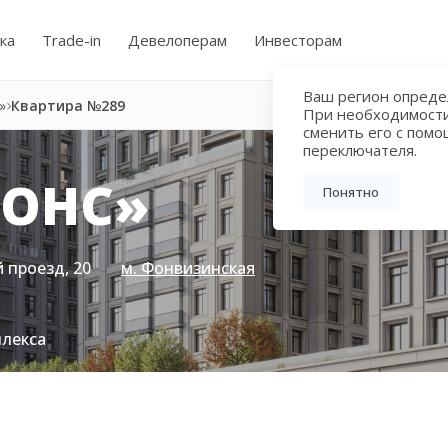
ка
Trade-in
Девелоперам
Инвесторам
Ваш регион определ
»
Квартира №289
При необходимост
сменить его с пом
переключателя.
МОНС»
Понятно
 проезд, 20
м. Фонвизинская
плекса