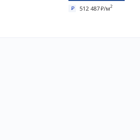
2
512 487
/м