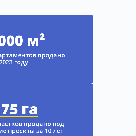
000 м²
партаментов продано
 2023 году
75 га
частков продано под
е проекты за 10 лет