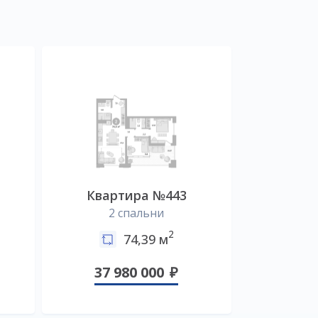
Квартира №443
2 спальни
2
74,39 м
37 980 000