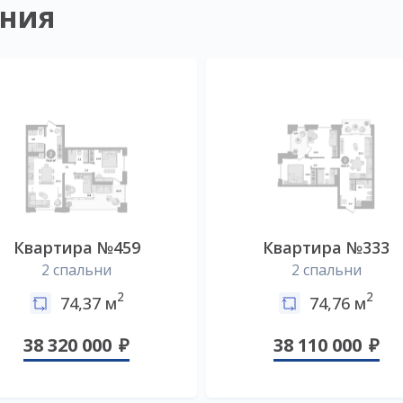
ния
Квартира №459
Квартира №333
2 спальни
2 спальни
2
2
74,37 м
74,76 м
38 320 000
38 110 000