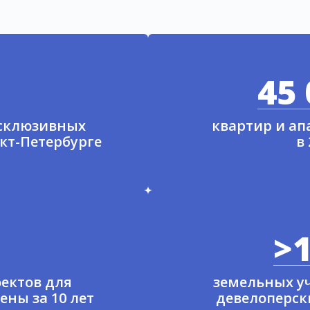
45 
ксклюзивных
квартир и а
нкт-Петербурге
в
>1
ектов для
земельных у
ены за 10 лет
девелоперски