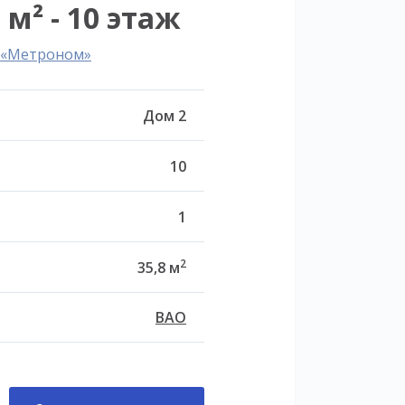
 м² - 10 этаж
л «Метроном»
Дом 2
10
1
2
35,8 м
ВАО