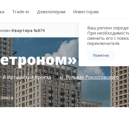
ка
Trade-in
Девелоперам
Инвесторам
Ваш регион определ
оном»
Квартира №674
При необходимост
сменить его с пом
переключателя.
Метроном»
Понятно
1-й Иртышский проезд
м. Бульвар Рокоссовского
плекса