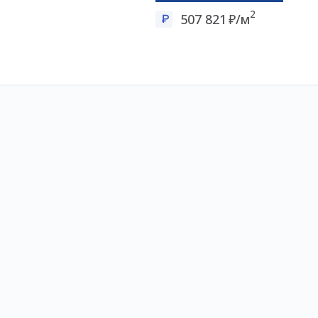
2
507 821
/м