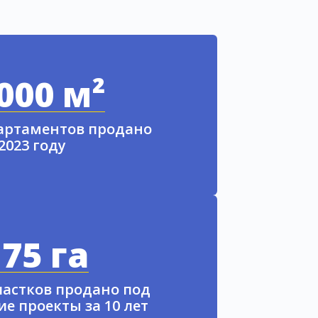
000 м²
партаментов продано
 2023 году
75 га
частков продано под
е проекты за 10 лет