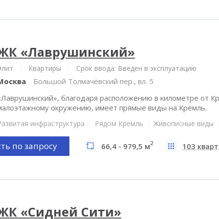
ЖК «Лаврушинский»
Элит
Квартиры
Срок ввода: Введен в эксплуатацию
Москва
Большой Толмачёвский пер., вл. 5
«Лаврушинский», благодаря расположению в километре от Кр
малоэтажному окружению, имеет прямые виды на Кремль.
Развитая инфраструктура
Рядом Кремль
Живописные виды
2
ть по запросу
66,4 - 979,5 м
103 квар
ЖК «Сидней Сити»