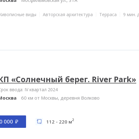
Живописные виды
Авторская архитектура
Терраса
9 мин. 
КП «Солнечный берег. River Park»
Срок ввода: IV квартал 2024
Москва
60 км от Москвы, деревня Волково
2
0 000
112 - 220 м