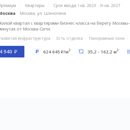
Премиум
Квартиры
Срок ввода: I кв. 2023 - III кв. 2027
Москва
Москва, ул. Шеногина
Жилой квартал с квартирами бизнес-класса на берегу Москвы-
минутах от Москва-Сити.
Развитая инфраструктура
Есть отделка
Панорамные окна
2
2
4 940
624 645
/м
35,2 - 162,2 м