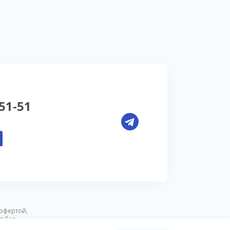
-51-51
офертой,
я без