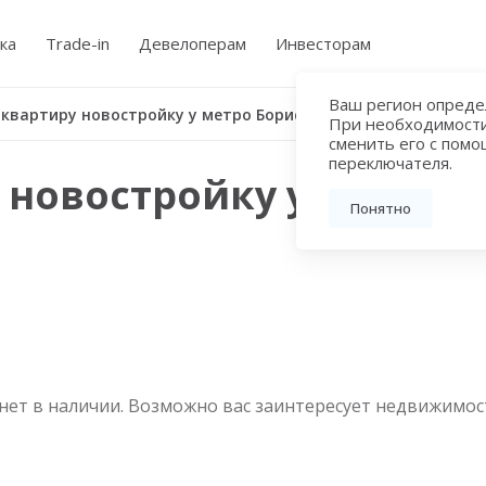
ка
Trade-in
Девелоперам
Инвесторам
Ваш регион определ
 квартиру новостройку у метро Борисово
При необходимост
сменить его с пом
переключателя.
 новостройку у метро 
Понятно
нет в наличии. Возможно вас заинтересует недвижимос