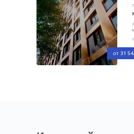
от
31 54