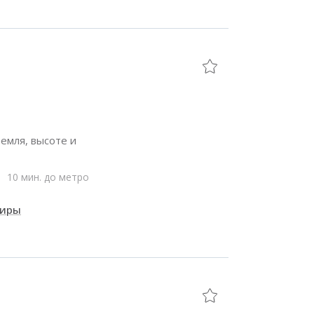
емля, высоте и
10 мин. до метро
тиры