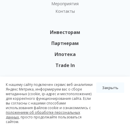
Мероприятия
Контакты
Инвесторам
Партнерам
Ипотека
Trade In
К нашему сайту подключен сервис веб-аналитики
Закрыть
Яндекс Метрика, информируем вас о сборе
Вся представленная на данном сайте информация носит
метаданных (cookie, ip-адрес и местоположение)
исключительно информационный характер и не является
для корректного функционирования сайта. Если
публичной офертой, определяемой положениями ст. 437 ГК РФ.
вы согласны с нашими способами
Опубликованная на данном сайте информация может быть
использования файлов cookie и ознакомились с
изменена в любое время без предварительного уведомления.
положением об обработке персональных
данных
, просто продолжайте пользоваться
© Nikoliers 2026
сайтом.
Положение об обработке персональных данных
Карта сайта