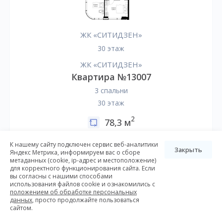
ЖК «СИТИДЗЕН»
30 этаж
ЖК «СИТИДЗЕН»
Квартира №13007
3 спальни
30 этаж
2
78,3 м
42 778 813
К нашему сайту подключен сервис веб-аналитики
Закрыть
Яндекс Метрика, информируем вас о сборе
метаданных (cookie, ip-адрес и местоположение)
для корректного функционирования сайта. Если
Подробнее
вы согласны с нашими способами
использования файлов cookie и ознакомились с
положением об обработке персональных
Заказать консультацию
данных
, просто продолжайте пользоваться
сайтом.