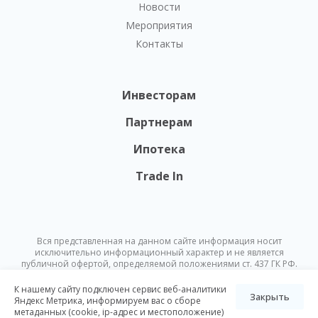
Новости
Мероприятия
Контакты
Инвесторам
Партнерам
Ипотека
Trade In
Вся представленная на данном сайте информация носит
исключительно информационный характер и не является
публичной офертой, определяемой положениями ст. 437 ГК РФ.
Опубликованная на данном сайте информация может быть
изменена в любое время без предварительного уведомления.
К нашему сайту подключен сервис веб-аналитики
Закрыть
Яндекс Метрика, информируем вас о сборе
метаданных (cookie, ip-адрес и местоположение)
© Nikoliers 2026