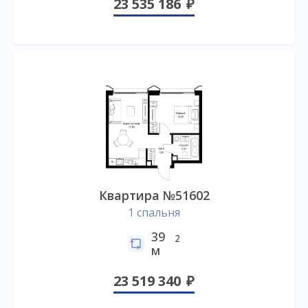
23 535 186
Квартира №51602
1 спальня
39
2
м
23 519 340