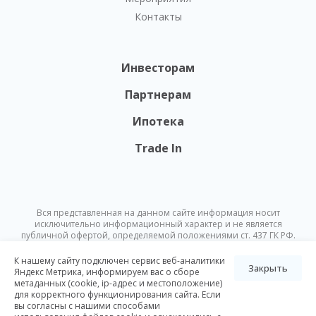
Контакты
Инвесторам
Партнерам
Ипотека
Trade In
Вся представленная на данном сайте информация носит
исключительно информационный характер и не является
публичной офертой, определяемой положениями ст. 437 ГК РФ.
Опубликованная на данном сайте информация может быть
изменена в любое время без предварительного уведомления.
К нашему сайту подключен сервис веб-аналитики
Закрыть
Яндекс Метрика, информируем вас о сборе
метаданных (cookie, ip-адрес и местоположение)
© Nikoliers 2026
для корректного функционирования сайта. Если
Положение об обработке персональных данных
Карта сайта
вы согласны с нашими способами