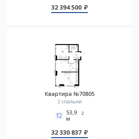
32 394 500
Квартира №70805
2 спальни
53,9
2
м
32 330 837