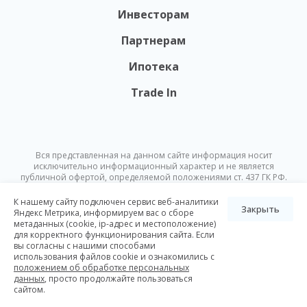
Инвесторам
Партнерам
Ипотека
Trade In
Вся представленная на данном сайте информация носит
исключительно информационный характер и не является
публичной офертой, определяемой положениями ст. 437 ГК РФ.
Опубликованная на данном сайте информация может быть
изменена в любое время без предварительного уведомления.
К нашему сайту подключен сервис веб-аналитики
Закрыть
Яндекс Метрика, информируем вас о сборе
метаданных (cookie, ip-адрес и местоположение)
© Nikoliers 2026
для корректного функционирования сайта. Если
Положение об обработке персональных данных
Карта сайта
вы согласны с нашими способами
использования файлов cookie и ознакомились с
Разработка Pictus
положением об обработке персональных
данных
, просто продолжайте пользоваться
сайтом.
Все элитные ЖК