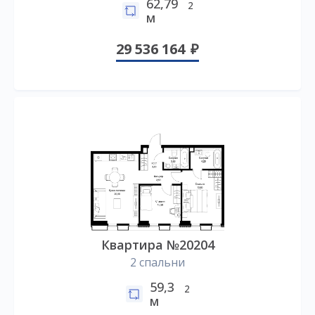
62,79
2
м
29 536 164
Квартира №20204
2 спальни
59,3
2
м