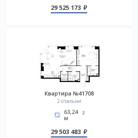
29 525 173
Квартира №41708
2 спальни
63,24
2
м
29 503 483