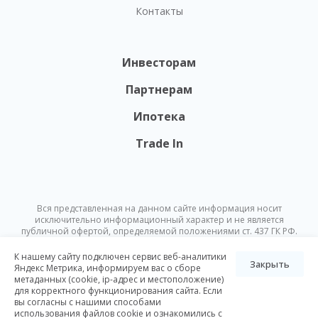
Контакты
Инвесторам
Партнерам
Ипотека
Trade In
Вся представленная на данном сайте информация носит
исключительно информационный характер и не является
публичной офертой, определяемой положениями ст. 437 ГК РФ.
Опубликованная на данном сайте информация может быть
изменена в любое время без предварительного уведомления.
К нашему сайту подключен сервис веб-аналитики
Закрыть
Яндекс Метрика, информируем вас о сборе
метаданных (cookie, ip-адрес и местоположение)
© Nikoliers 2026
для корректного функционирования сайта. Если
Положение об обработке персональных данных
Карта сайта
вы согласны с нашими способами
использования файлов cookie и ознакомились с