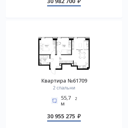
30 982 700
Квартира №61709
2 спальни
55,7
2
м
30 955 275