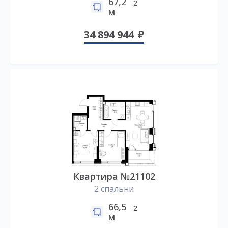
67,2
2
м
34 894 944
Квартира №21102
2 спальни
66,5
2
м