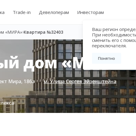
ка
Trade-in
Девелоперам
Инвесторам
Ваш регион определ
ом «МИРА»
Квартира №32403
При необходимост
сменить его с пом
переключателя.
ый дом «МИРА»
Понятно
ект Мира, 186а
м. Улица Сергея Эйзенштейна
плекса