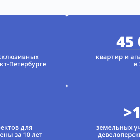
45 
ксклюзивных
квартир и а
нкт-Петербурге
в
>1
ектов для
земельных у
ены за 10 лет
девелоперски