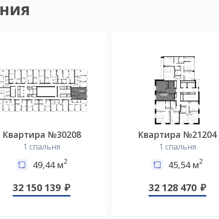
ния
Квартира №30208
Квартира №21204
1 спальня
1 спальня
2
2
49,44 м
45,54 м
32 150 139
32 128 470