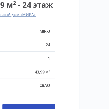
9 м² - 24 этаж
льный дом «МИРА»
MIR-3
24
1
2
43,99 м
СВАО