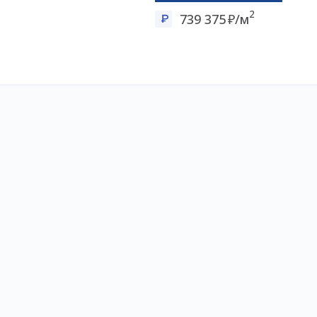
2
739 375
/м