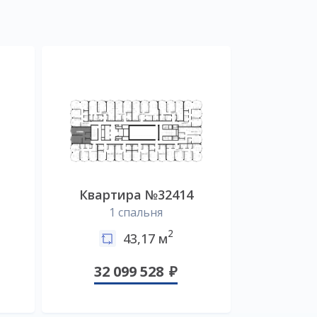
Квартира №32414
1 спальня
2
43,17 м
32 099 528