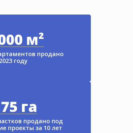
000 м²
партаментов продано
 2023 году
75 га
частков продано под
е проекты за 10 лет