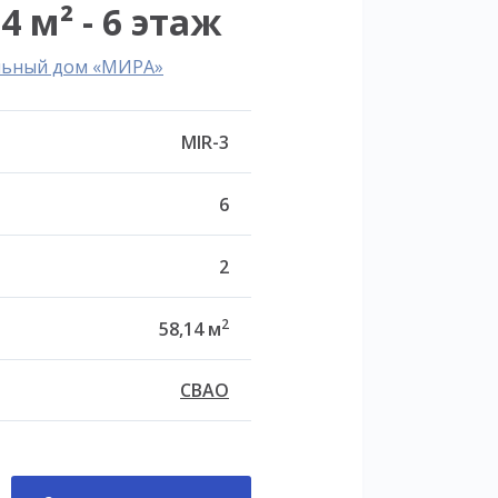
4 м² - 6 этаж
льный дом «МИРА»
MIR-3
6
2
2
58,14 м
СВАО