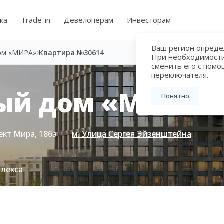
ка
Trade-in
Девелоперам
Инвесторам
Ваш регион определ
ом «МИРА»
Квартира №30614
При необходимост
сменить его с пом
переключателя.
ый дом «МИРА»
Понятно
ект Мира, 186а
м. Улица Сергея Эйзенштейна
плекса