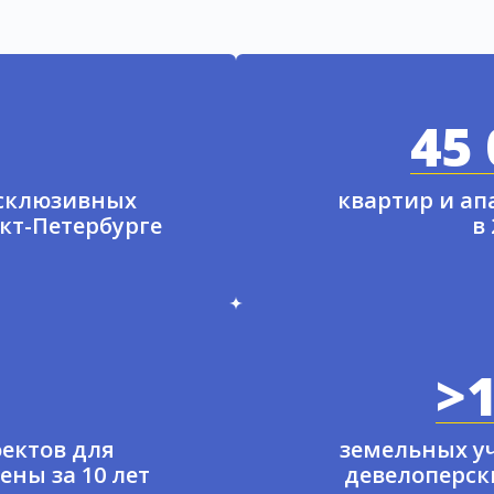
45 
ксклюзивных
квартир и а
нкт-Петербурге
в
>1
ектов для
земельных у
ены за 10 лет
девелоперски