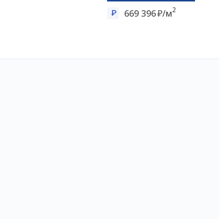
2
669 396
/м