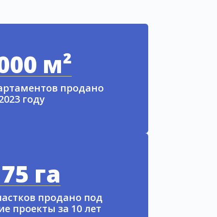
000 м²
партаментов продано
 2023 году
75 га
частков продано под
е проекты за 10 лет