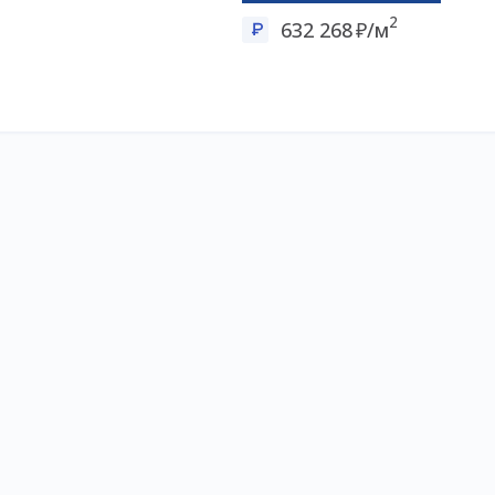
2
632 268
/м