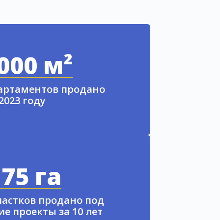
000 м²
партаментов продано
 2023 году
75 га
частков продано под
е проекты за 10 лет