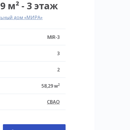
9 м² - 3 этаж
льный дом «МИРА»
MIR-3
3
2
2
58,29 м
СВАО