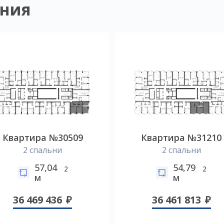
ния
Квартира №30509
Квартира №31210
2 спальни
2 спальни
57,04
54,79
2
2
м
м
36 469 436
36 461 813