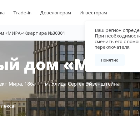
ка
Trade-in
Девелоперам
Инвесторам
Ваш регион определ
ом «МИРА»
Квартира №30301
При необходимост
сменить его с пом
переключателя.
ый дом «МИРА»
Понятно
ект Мира, 186а
м. Улица Сергея Эйзенштейна
плекса