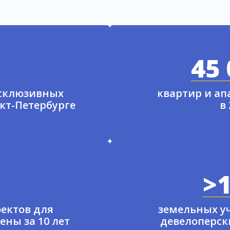
45 
ксклюзивных
квартир и а
нкт-Петербурге
в
>1
ектов для
земельных у
ены за 10 лет
девелоперски