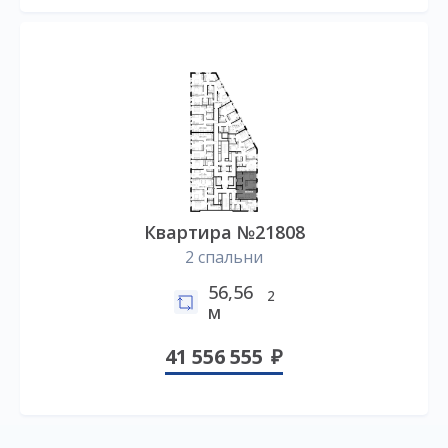
Квартира №21808
2 спальни
56,56
2
м
41 556 555