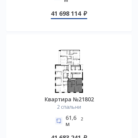
41 698 114
Квартира №21802
2 спальни
61,6
2
м
41 683 241