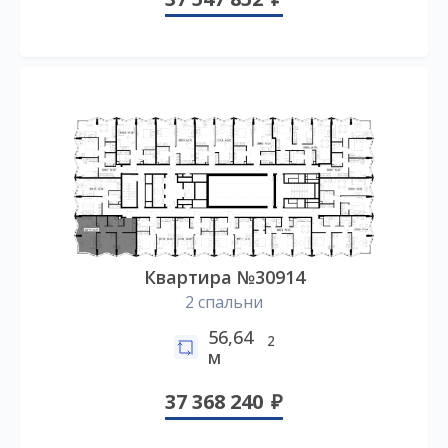
Квартира №30914
2 спальни
56,64
2
м
37 368 240