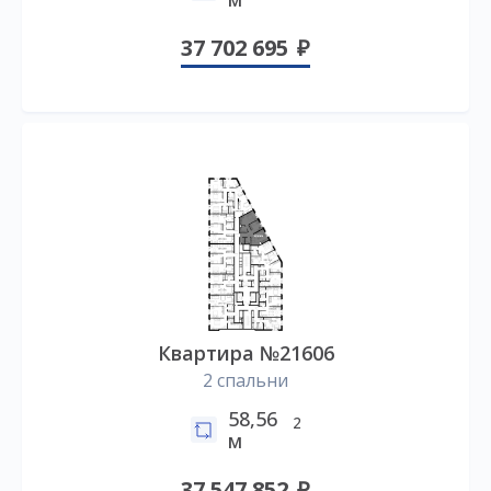
37 702 695
Квартира №21606
2 спальни
58,56
2
м
37 547 852