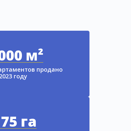
000 м²
партаментов продано
 2023 году
75 га