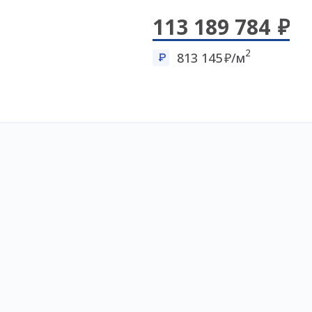
113 189 784
2
813 145
/м