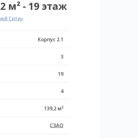
2 м² - 19 этаж
ней Сити»
Корпус 2.1
3
19
4
2
139,2 м
СЗАО