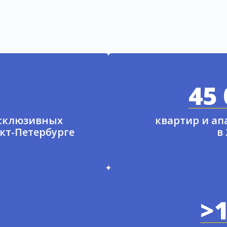
45 
ксклюзивных
квартир и а
нкт-Петербурге
в
>1