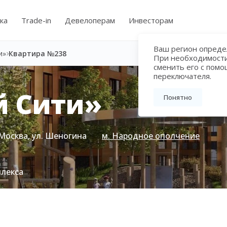
ка
Trade-in
Девелоперам
Инвесторам
Ваш регион определ
и»
Квартира №238
При необходимост
сменить его с пом
переключателя.
й Сити»
Понятно
Москва, ул. Шеногина
м. Народное ополчение
плекса