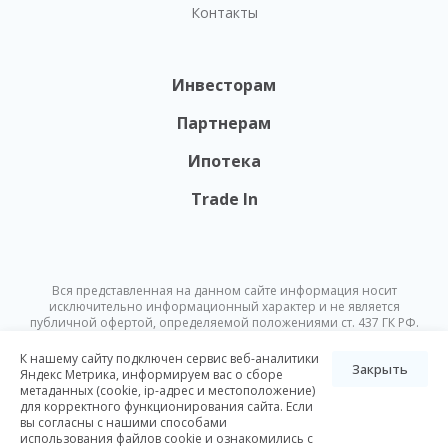
Контакты
Инвесторам
Партнерам
Ипотека
Trade In
Вся представленная на данном сайте информация носит
исключительно информационный характер и не является
публичной офертой, определяемой положениями ст. 437 ГК РФ.
Опубликованная на данном сайте информация может быть
изменена в любое время без предварительного уведомления.
К нашему сайту подключен сервис веб-аналитики
Закрыть
Яндекс Метрика, информируем вас о сборе
метаданных (cookie, ip-адрес и местоположение)
© Nikoliers 2026
для корректного функционирования сайта. Если
Положение об обработке персональных данных
Карта сайта
вы согласны с нашими способами
использования файлов cookie и ознакомились с
Разработка Pictus