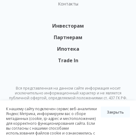
Контакты
Инвесторам
Партнерам
Ипотека
Trade In
Вся представленная на данном сайте информация носит
исключительно информационный характер и не является
публичной офертой, определяемой положениями ст. 437 ГК РФ.
Опубликованная на данном сайте информация может быть
изменена в любое время без предварительного уведомления.
К нашему сайту подключен сервис веб-аналитики
Закрыть
Яндекс Метрика, информируем вас о сборе
метаданных (cookie, ip-адрес и местоположение)
© Nikoliers 2026
для корректного функционирования сайта. Если
Положение об обработке персональных данных
Карта сайта
вы согласны с нашими способами
использования файлов cookie и ознакомились с
Разработка Pictus