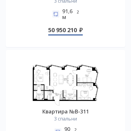
3 спальни
91,6
2
м
50 950 210
Квартира №B-311
3 спальни
90
2