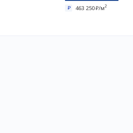
2
463 250
/м