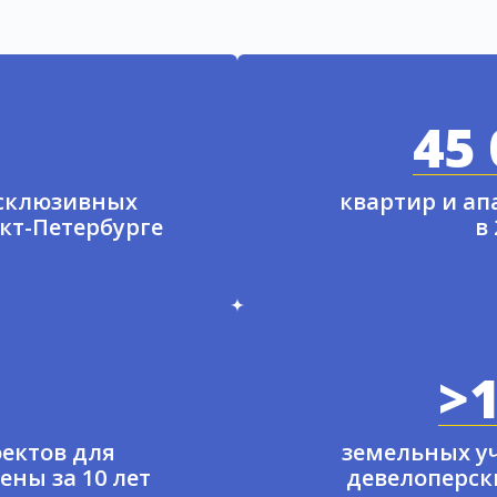
45 
ксклюзивных
квартир и а
нкт-Петербурге
в
>1
ектов для
земельных у
ены за 10 лет
девелоперски