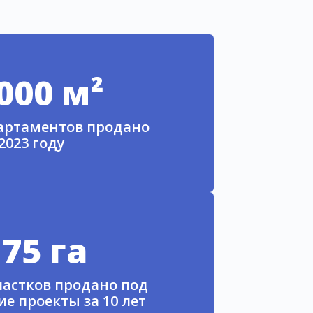
000 м²
партаментов продано
 2023 году
75 га
частков продано под
е проекты за 10 лет