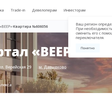
ка
Trade-in
Девелоперам
Инвесторам
Ваш регион определ
«ВЕЕР»
Квартира №606056
При необходимост
сменить его с пом
переключателя.
тал «ВЕЕР»
Понятно
ул. Верейская 29
м. Давыдково
плекса