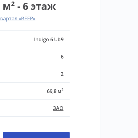
 м² - 6 этаж
вартал «ВЕЕР»
Indigo 6 Ub9
6
2
2
69,8 м
ЗАО