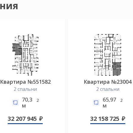
ния
Квартира №551582
Квартира №23004
2 спальни
2 спальни
70,3
65,97
2
2
м
м
32 207 945
32 158 725