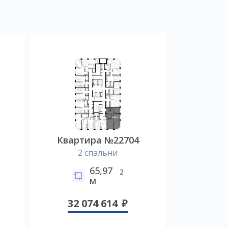
Квартира №22704
2 спальни
65,97
2
м
32 074 614