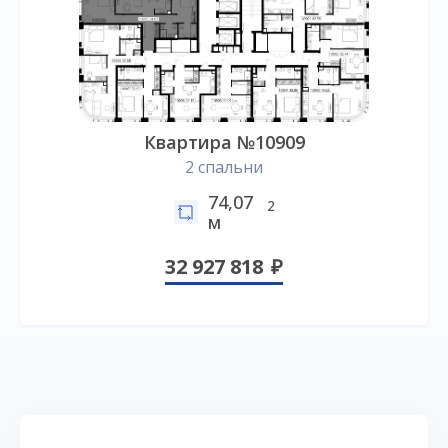
Квартира №10909
2 спальни
74,07
2
м
32 927 818