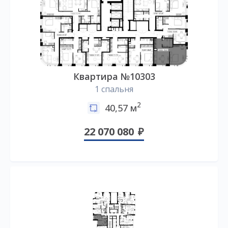
Квартира №10303
1 спальня
2
40,57 м
22 070 080