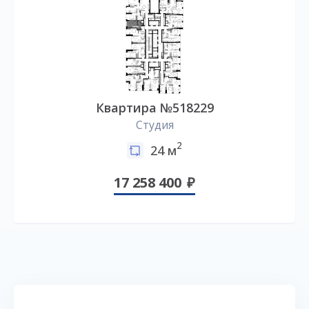
Квартира №518229
Студия
2
24 м
17 258 400