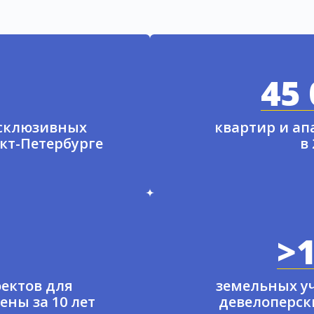
45 
ксклюзивных
квартир и а
нкт-Петербурге
в
>1
ектов для
земельных у
ены за 10 лет
девелоперски