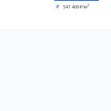
2
547 400
/м