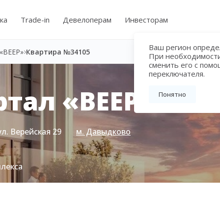
ка
Trade-in
Девелоперам
Инвесторам
Ваш регион определ
«ВЕЕР»
Квартира №34105
При необходимост
сменить его с пом
переключателя.
тал «ВЕЕР»
Понятно
ул. Верейская 29
м. Давыдково
плекса