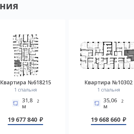
ния
Квартира №618215
Квартира №10302
1 спальня
1 спальня
31,8
35,06
2
2
м
м
19 677 840
19 668 660