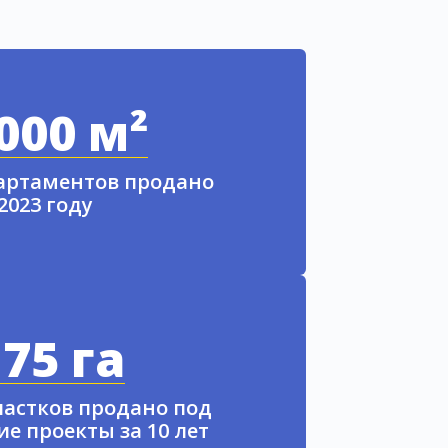
000 м²
партаментов продано
 2023 году
75 га
частков продано под
е проекты за 10 лет