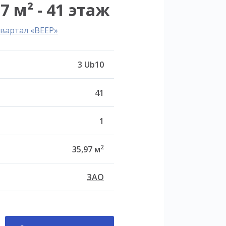
7 м² - 41 этаж
вартал «ВЕЕР»
3 Ub10
41
1
2
35,97 м
ЗАО