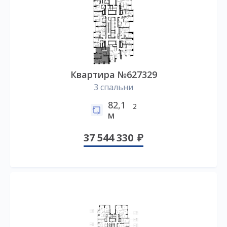
Квартира №627329
3 спальни
82,1
2
м
37 544 330