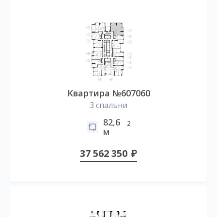
Квартира №607060
3 спальни
82,6
2
м
37 562 350