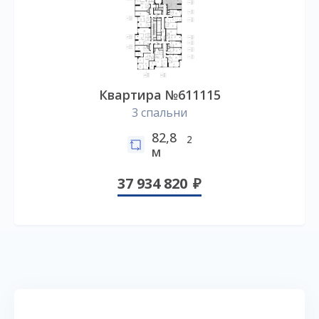
Квартира №611115
3 спальни
82,8
2
м
37 934 820