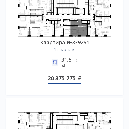
Квартира №339251
1 спальня
31,5
2
м
20 375 775