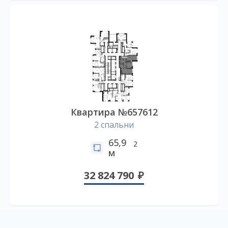
Квартира №657612
2 спальни
65,9
2
м
32 824 790