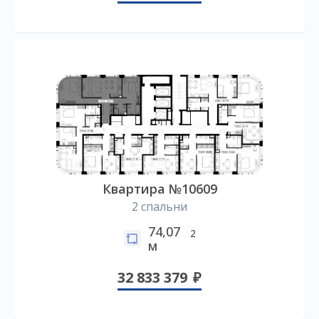
Квартира №10609
2 спальни
74,07
2
м
32 833 379