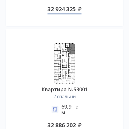
32 924 325
Квартира №53001
2 спальни
69,9
2
м
32 886 202