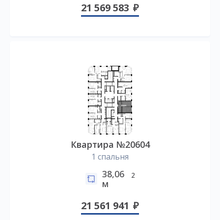
21 569 583
Квартира №20604
1 спальня
38,06
2
м
21 561 941