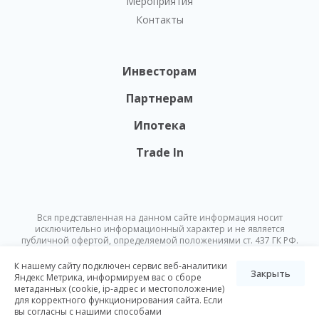
Мероприятия
Контакты
Инвесторам
Партнерам
Ипотека
Trade In
Вся представленная на данном сайте информация носит
исключительно информационный характер и не является
публичной офертой, определяемой положениями ст. 437 ГК РФ.
Опубликованная на данном сайте информация может быть
изменена в любое время без предварительного уведомления.
К нашему сайту подключен сервис веб-аналитики
Закрыть
Яндекс Метрика, информируем вас о сборе
метаданных (cookie, ip-адрес и местоположение)
© Nikoliers 2026
для корректного функционирования сайта. Если
Положение об обработке персональных данных
Карта сайта
вы согласны с нашими способами