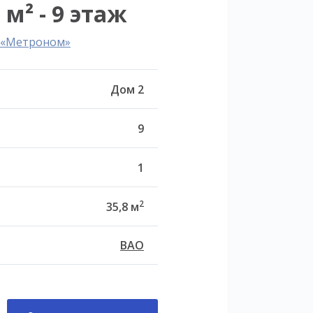
 м² - 9 этаж
л «Метроном»
Дом 2
9
1
2
35,8 м
ВАО