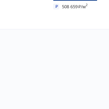
2
508 659
/м