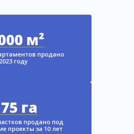
000 м²
партаментов продано
 2023 году
75 га
частков продано под
е проекты за 10 лет