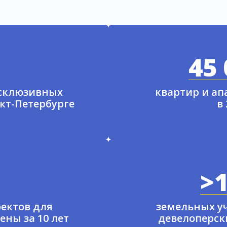
45 
ксклюзивных
квартир и а
нкт-Петербурге
в
>1
ектов для
земельных у
ены за 10 лет
девелоперски