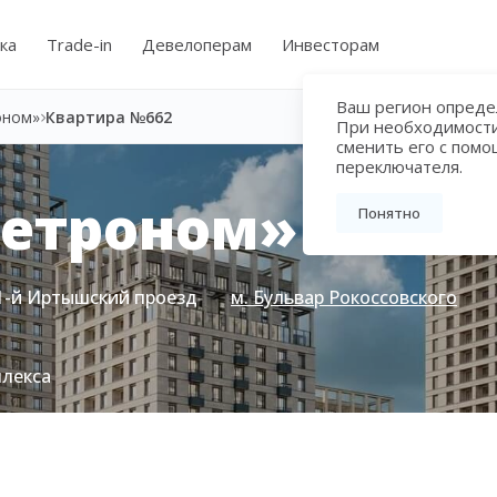
ка
Trade-in
Девелоперам
Инвесторам
Ваш регион определ
оном»
Квартира №662
При необходимост
сменить его с пом
переключателя.
Метроном»
Понятно
1-й Иртышский проезд
м. Бульвар Рокоссовского
плекса