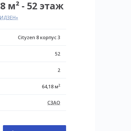
8 м² - 52 этаж
ТИДЗЕН»
Cityzen 8 корпус 3
52
2
2
64,18 м
СЗАО