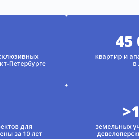
45 
ксклюзивных
квартир и а
нкт-Петербурге
в
>1
ектов для
земельных у
ены за 10 лет
девелоперски