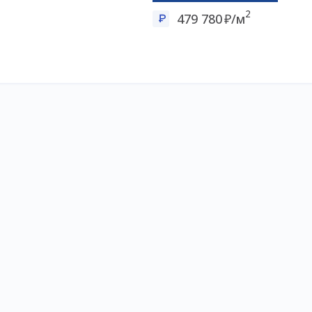
2
479 780
/м