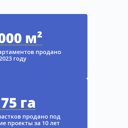
000 м²
партаментов продано
 2023 году
75 га
частков продано под
е проекты за 10 лет