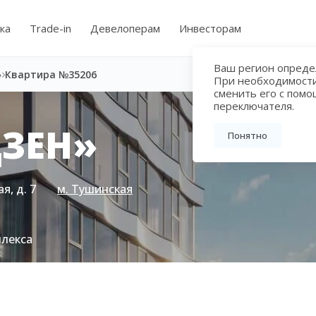
ка
Trade-in
Девелоперам
Инвесторам
Ваш регион определ
»
Квартира №35206
При необходимост
сменить его с пом
переключателя.
ЗЕН»
Понятно
я, д. 7
м. Тушинская
плекса