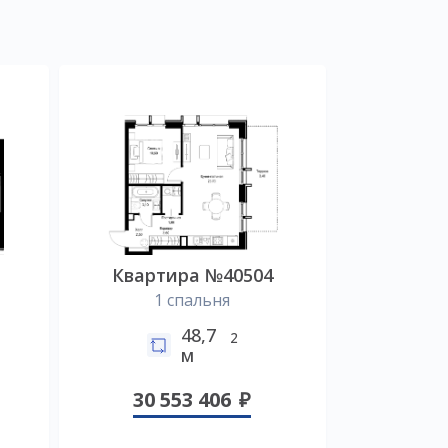
Квартира №40504
1 спальня
48,7
2
м
30 553 406