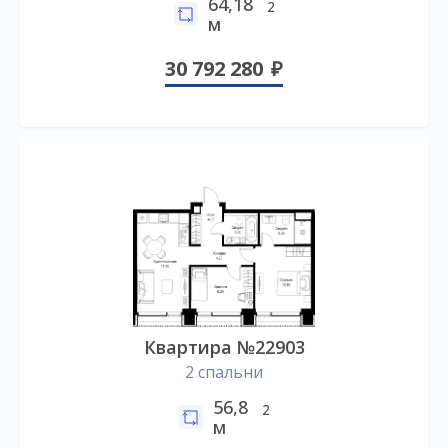
64,18
2
м
30 792 280
Квартира №22903
2 спальни
56,8
2
м