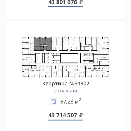
43 801 676
Квартира №31902
2 спальни
2
67,28 м
43 714 507