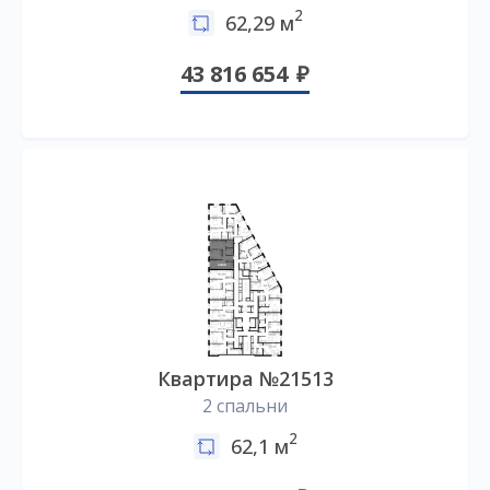
2
62,29 м
43 816 654
Квартира №21513
2 спальни
2
62,1 м