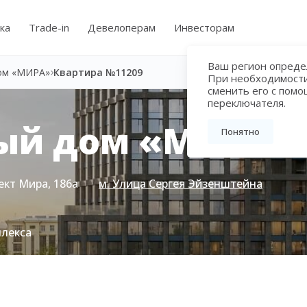
ка
Trade-in
Девелоперам
Инвесторам
Ваш регион определ
ом «МИРА»
Квартира №11209
При необходимост
сменить его с пом
переключателя.
ый дом «МИРА»
Понятно
ект Мира, 186а
м. Улица Сергея Эйзенштейна
плекса