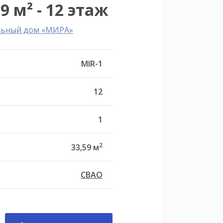
9 м² - 12 этаж
льный дом «МИРА»
MIR-1
12
1
2
33,59 м
СВАО