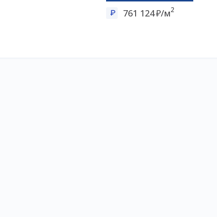
2
761 124
/м