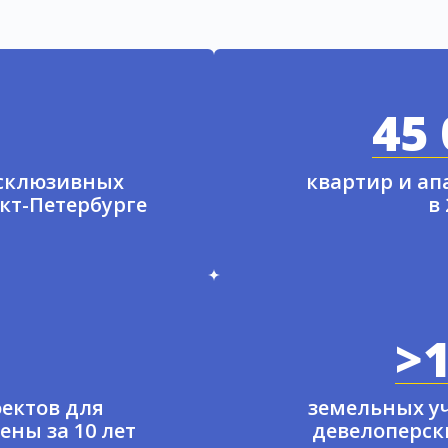
45 
ксклюзивных
квартир и а
нкт-Петербурге
в
>1
ектов для
земельных у
ены за 10 лет
девелоперски