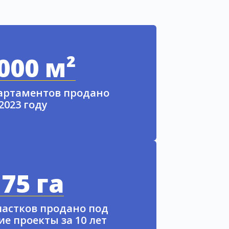
000 м²
партаментов продано
 2023 году
75 га
частков продано под
е проекты за 10 лет