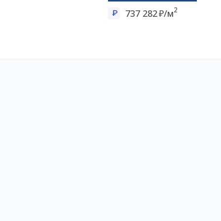
2
737 282
/м