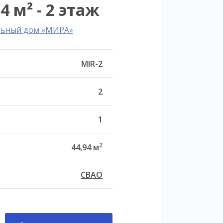
4 м² - 2 этаж
льный дом «МИРА»
MIR-2
2
1
2
44,94 м
СВАО