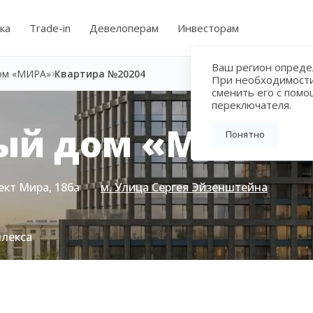
ка
Trade-in
Девелоперам
Инвесторам
Ваш регион определ
ом «МИРА»
Квартира №20204
При необходимост
сменить его с пом
переключателя.
ый дом «МИРА»
Понятно
ект Мира, 186а
м. Улица Сергея Эйзенштейна
плекса