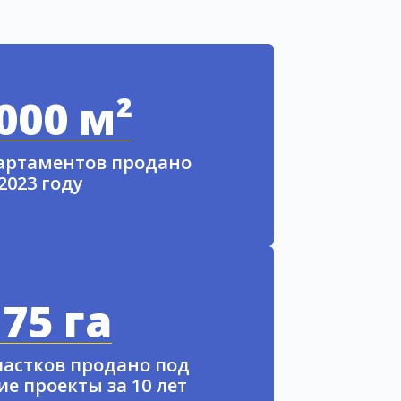
000 м²
партаментов продано
 2023 году
75 га
частков продано под
е проекты за 10 лет