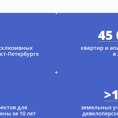
45 
ксклюзивных
квартир и а
нкт-Петербурге
в
>1
ектов для
земельных у
ены за 10 лет
девелоперски