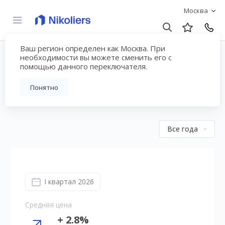
Москва
Ваш регион определен как Москва. При
Аналитические отчеты
необходимости вы можете сменить его с
помощью данного переключателя.
по рынку – страница №2
Понятно
Все года
I квартал 2026
Средняя цена
+ 2.8%