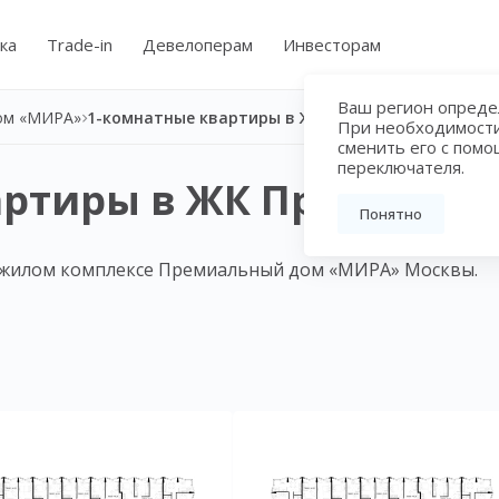
ка
Trade-in
Девелоперам
Инвесторам
Ваш регион определ
ом «МИРА»
При необходимост
сменить его с пом
переключателя.
артиры в ЖК Премиаль
Понятно
 жилом комплексе Премиальный дом «МИРА» Москвы.