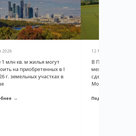
я 2026
12 Мая 2026
 1 млн кв. м жилья могут
В Петербурге дол
оить на приобретенных в I
междевелоперски
026 г. земельных участках в
сделок в три раза
ве
Москве
обнее
Подробнее
→
→