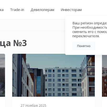
ка
Trade-in
Девелоперам
Инвесторам
Ваш регион определ
При необходимост
сменить его с пом
переключателя.
ица №3
Понятно
27 Ноября 2025