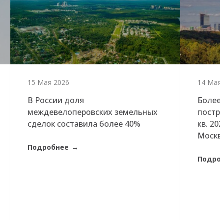
15 Мая 2026
14 Ма
В России доля
Более
междевелоперовских земельных
постр
сделок составила более 40%
кв. 2
Моск
Подробнее
→
Подр