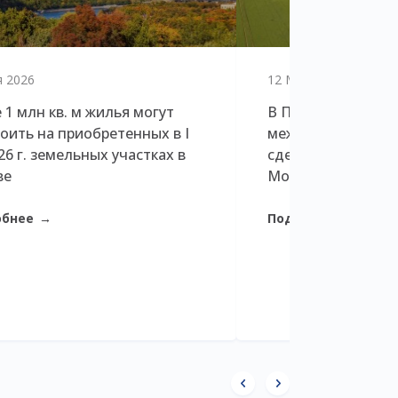
я 2026
12 Мая 2026
 1 млн кв. м жилья могут
В Петербурге дол
оить на приобретенных в I
междевелоперски
026 г. земельных участках в
сделок в три раза
ве
Москве
обнее
Подробнее
→
→