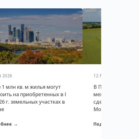
я 2026
12 Мая 2026
 1 млн кв. м жилья могут
В Петербурге дол
оить на приобретенных в I
междевелоперски
026 г. земельных участках в
сделок в три раза
ве
Москве
обнее
Подробнее
→
→