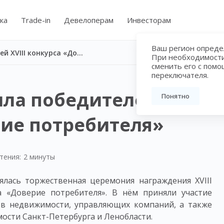
ка
Trade-in
Девелоперам
Инвесторам
Ваш регион определ
Nikoliers наградила победителей XVIII конкурса «Доверие потребителя»
При необходимост
сменить его с пом
переключателя.
ила победителей XVIII
Понятно
рие потребителя»
тения:
2 минуты
оялась торжественная церемония награждения XVIII
а «Доверие потребителя». В нём приняли участие
ств недвижимости, управляющих компаний, а также
ости Санкт-Петербурга и Ленобласти.