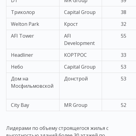
D1
MR Group
59
Триколор
Capital Group
38
Welton Park
Крост
32
AFI Tower
AFI
55
Development
Headliner
КОРТРОС
33
Небо
Capital Group
53
Дом на
Донстрой
53
Мосфильмовской
City Bay
MR Group
52
Лидерами по объему строящегося жилья с
высотностью зданий более 30 этажей по