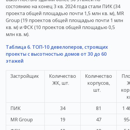
состоянию на конец 3 кв. 2024 года стали ПИК (34
проекта общей площадью почти 1,5 млн кв. м), MR
Group (19 проектов общей площадью почти 1 млн
кв. м) и ФСК (10 проектов общей площадью 0,5
млн кв. м).
Таблица 6. ТОП-10 девелоперов, строящих
проекты с высотностью домов от 30 до 60
этажей
Застройщик
Количество
Количество
Пл
ЖК, шт.
корпусов,
Ж
шт.
кор
к
ПИК
34
81
1 4
MR Group
19
47
95