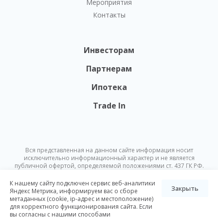
Мероприятия
Контакты
Инвесторам
Партнерам
Ипотека
Trade In
Вся представленная на данном сайте информация носит
исключительно информационный характер и не является
публичной офертой, определяемой положениями ст. 437 ГК РФ.
Опубликованная на данном сайте информация может быть
изменена в любое время без предварительного уведомления.
К нашему сайту подключен сервис веб-аналитики
Закрыть
Яндекс Метрика, информируем вас о сборе
метаданных (cookie, ip-адрес и местоположение)
© Nikoliers 2026
для корректного функционирования сайта. Если
Положение об обработке персональных данных
Карта сайта
вы согласны с нашими способами