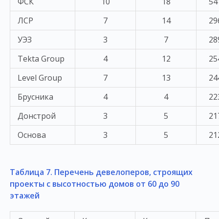
ФСК
10
18
54
ЛСР
7
14
29
УЭЗ
3
7
28
Tekta Group
4
12
25
Level Group
7
13
24
Брусника
4
4
22
Донстрой
3
5
21
Основа
3
5
21
Таблица 7. Перечень девелоперов, строящих
проекты с высотностью домов от 60 до 90
этажей