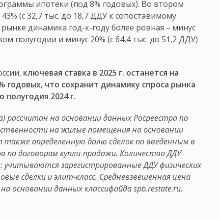
ограммы ипотеки (под 8% годовых). Во втором
3% (с 32,7 тыс. до 18,7 ДДУ к сопоставимому
м рынке динамика год-к-году более ровная – минус
рвом полугодии и минус 20% (с 64,4 тыс. до 51,2 ДДУ)
оссии,
ключевая ставка в 2025 г. останется на
0% годовых, что сохранит динамику спроса рынка
 полугодия 2024 г.
) рассчитан на основании данных Росреестра по
бственности на жилые помещения на основании
т также определенную долю сделок по введенным в
 по договорам купли-продажи. Количество ДДУ
rs: учитываются зарегистрированные ДДУ физических
овые сделки и элит-класс. Средневзвешенная цена
 основании данных классифайда spb.restate.ru.