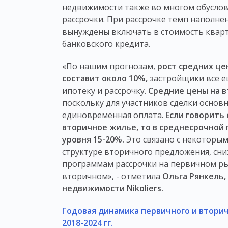
недвижимости также во многом обусло
рассрочки. При рассрочке темп наполнен
вынуждены включать в стоимость квар
банковского кредита.
«По нашим прогнозам,
рост средних це
составит около 10%,
застройщики все е
ипотеку и рассрочку.
Средние цены на в
поскольку для участников сделки основ
единовременная оплата.
Если говорить
вторичное жилье, то в среднесрочной
уровня 15-20%.
Это связано с некоторым
структуре вторичного предложения, сн
программам рассрочки на первичном ры
вторичном», - отметила
Ольга Рянкель,
недвижимости Nikoliers
.
Годовая динамика первичного и втори
2018-2024 гг.