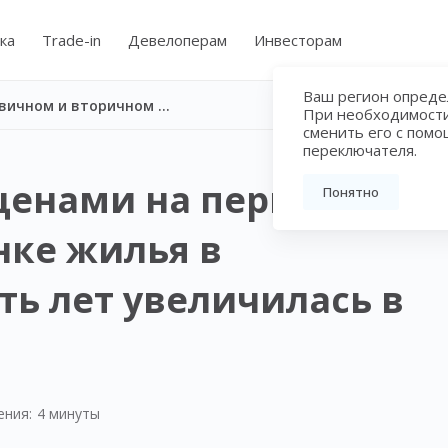
ка
Trade-in
Девелоперам
Инвесторам
Ваш регион определ
Разница между ценами на первичном и вторичном рынке жилья в Петербурге за пять лет увеличилась в 6 раз
При необходимост
сменить его с пом
переключателя.
ценами на первичном
Понятно
нке жилья в
ть лет увеличилась в
ения:
4 минуты