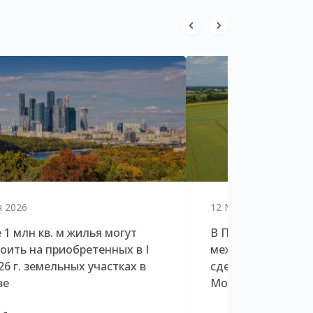
я 2026
12 Мая 2026
 1 млн кв. м жилья могут
В Петербурге дол
оить на приобретенных в I
междевелоперски
026 г. земельных участках в
сделок в три раза
ве
Москве