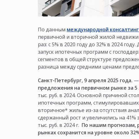
По данным
международной консалтинго
первичной и вторичной жилой недвижимо
раз: с 5% в 2020 году до 32% в 2024 го
запуск ипотечных программ с господде
сегментов в общей структуре предложени
разница между средними ценами предлож
Санкт-Петербург, 9 апреля 2025 года.
— 
предложения на первичном рынке за 5 
тыс. руб. в 2024. Основной причиной сто
ипотечных программ, стимулировавших с
вторичное* жилье из-за отсутствия ан
сдержанный рост и увеличились на 41% за 
тыс. руб. в 2024 г.
По нашим прогнозам, 
рынках сохранится на уровне около 32%