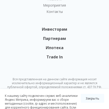
Мероприятия
Контакты
Инвесторам
Партнерам
Ипотека
Trade In
Вся представленная на данном сайте информация носит
исключительно информационный характер и не является
публичной офертой, определяемой положениями ст. 437 ГК РФ.
Опубликованная на данном сайте информация может быть
изменена в любое время без предварительного уведомления.
К нашему сайту подключен сервис веб-аналитики
Закрыть
Яндекс Метрика, информируем вас о сборе
метаданных (cookie, ip-адрес и местоположение)
© Nikoliers 2026
для корректного функционирования сайта. Если