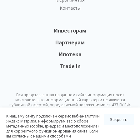
Контакты
Инвесторам
Партнерам
Ипотека
Trade In
Вся представленная на данном сайте информация носит
исключительно информационный характер и не является
публичной офертой, определяемой положениями ст. 437 ГК РФ.
Опубликованная на данном сайте информация может быть
изменена в любое время без предварительного уведомления.
К нашему сайту подключен сервис веб-аналитики
Закрыть
Яндекс Метрика, информируем вас о сборе
метаданных (cookie, ip-адрес и местоположение)
© Nikoliers 2026
для корректного функционирования сайта. Если
Положение об обработке персональных данных
Карта сайта
вы согласны с нашими способами