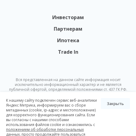
Инвесторам
Партнерам
Ипотека
Trade In
Вся представленная на данном сайте информация носит
исключительно информационный характер и не является
публичной офертой, определяемой положениями ст. 437 ГК РФ.
Опубликованная на данном сайте информация может быть
изменена в любое время без предварительного уведомления.
К нашему сайту подключен сервис веб-аналитики
Закрыть
Яндекс Метрика, информируем вас о сборе
метаданных (cookie, ip-адрес и местоположение)
© Nikoliers 2026
для корректного функционирования сайта. Если
Положение об обработке персональных данных
Карта сайта
вы согласны с нашими способами
использования файлов cookie и ознакомились с
Разработка Pictus
положением об обработке персональных
данных
, просто продолжайте пользоваться