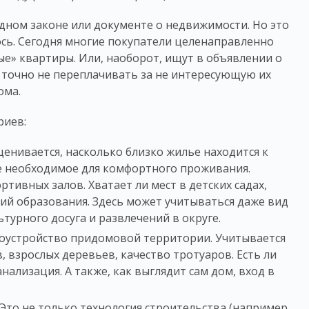
дном законе или документе о недвижимости. Но это
ось. Сегодня многие покупатели целенаправленно
ные»
квартиры
. Или, наоборот, ищут в объявлении о
ы точно не переплачивать за не интересующую их
ома.
риев:
ценивается, насколько близко
жилье
находится к
се необходимое для комфортного проживания.
ртивных залов. Хватает ли мест в детских садах,
ний образования. Здесь может учитываться даже вид
ьтурного досуга и развлечений в округе.
гоустройство придомовой территории. Учитывается
, взрослых деревьев, качество тротуаров. Есть ли
ализация. А также, как выглядит сам дом, вход в
Это не только технология строительства (например,