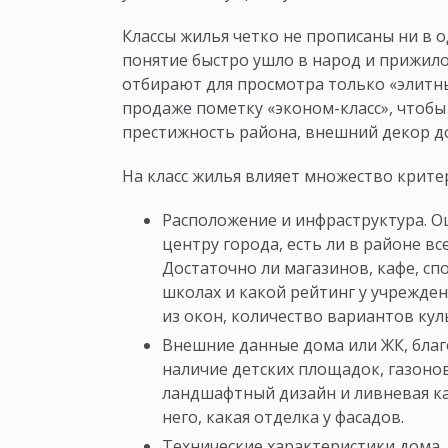
Классы жилья
четко не прописаны ни в о
понятие быстро ушло в народ и прижил
отбирают для просмотра только «элит
продаже пометку «эконом-
класс
», чтоб
престижность района, внешний декор д
На
класс жилья
влияет множество крите
Расположение и инфраструктура. О
центру города, есть ли в районе в
Достаточно ли магазинов, кафе, спо
школах и какой рейтинг у учрежде
из окон, количество вариантов кул
Внешние данные дома или ЖК, бла
наличие детских площадок, газонов
ландшафтный дизайн и ливневая кан
него, какая отделка у фасадов.
Технические характеристики дома. 