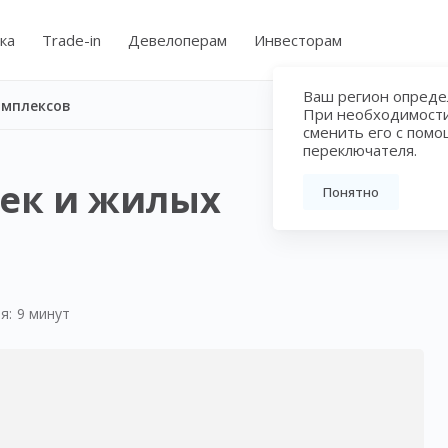
ка
Trade-in
Девелоперам
Инвесторам
Ваш регион определ
омплексов
При необходимост
сменить его с пом
переключателя.
оек и жилых
Понятно
я:
9 минут